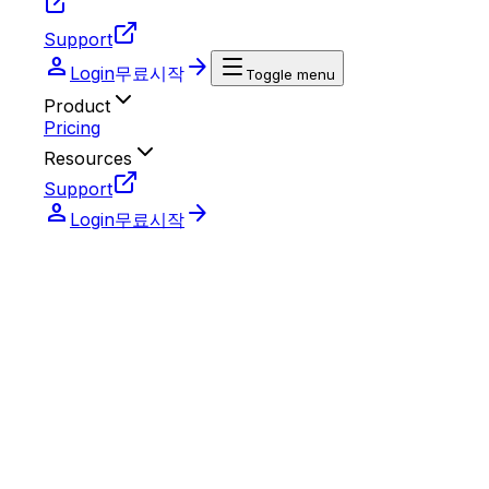
Support
person
arrow_forward
Login
무료시작
Toggle menu
Product
Pricing
Resources
Support
person
arrow_forward
Login
무료시작