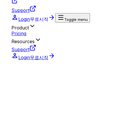
Support
person
arrow_forward
Login
무료시작
Toggle menu
Product
Pricing
Resources
Support
person
arrow_forward
Login
무료시작