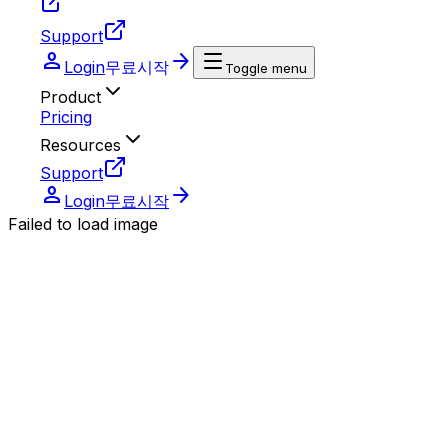
Support
person
arrow_forward
Login
무료시작
Toggle menu
Product
Pricing
Resources
Support
person
arrow_forward
Login
무료시작
Failed to load image