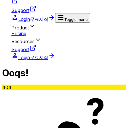
Support
person
arrow_forward
Login
무료시작
Toggle menu
Product
Pricing
Resources
Support
person
arrow_forward
Login
무료시작
O
oq
s!
404