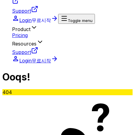
Support
person
arrow_forward
Login
무료시작
Toggle menu
Product
Pricing
Resources
Support
person
arrow_forward
Login
무료시작
O
oq
s!
404