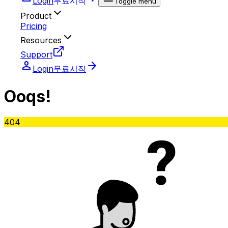
Login
무료시작
Toggle menu
Product
Pricing
Resources
Support
person
arrow_forward
Login
무료시작
O
oq
s!
404