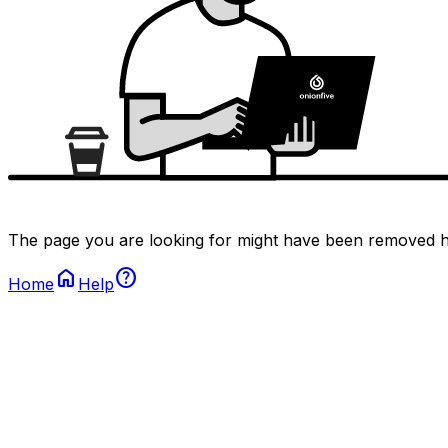
The page you are looking for might have been removed ha
home
help
Home
Help