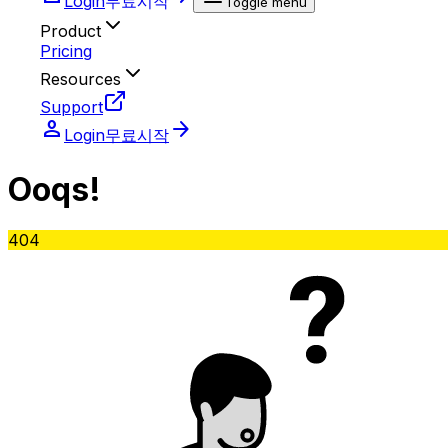
Login
무료시작
Toggle menu
Product
Pricing
Resources
Support
person
arrow_forward
Login
무료시작
O
oq
s!
404