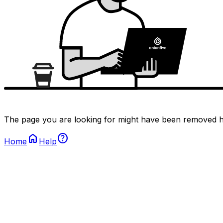
The page you are looking for might have been removed ha
home
help
Home
Help